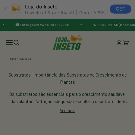
Loja do Inseto
GET
Download & get 5% off | Code: APP5
Saltar para o conteúdo
🚚 Entrega em 24h GRÁTIS >99€
📞 800 20 20 50 (Chamada G
Loja do Inseto
Home
Substratos
Os substratos são essenciais para o crescimento saudável
das plantas. Nutrição adequada: escolhe o substrato ideal
para o teu jardim ou plantação.