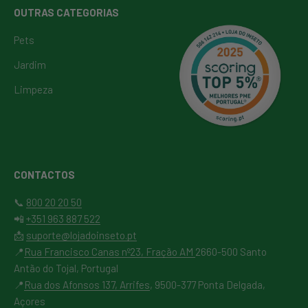
OUTRAS CATEGORIAS
Pets
Jardim
Limpeza
CONTACTOS
📞
800 20 20 50
📲
+351 963 887 522
📩
suporte@lojadoinseto.pt
📍
Rua Francisco Canas nº23, Fração AM
2660-500 Santo
Antão do Tojal, Portugal
📍
Rua dos Afonsos 137, Arrifes
, 9500-377 Ponta Delgada,
Açores