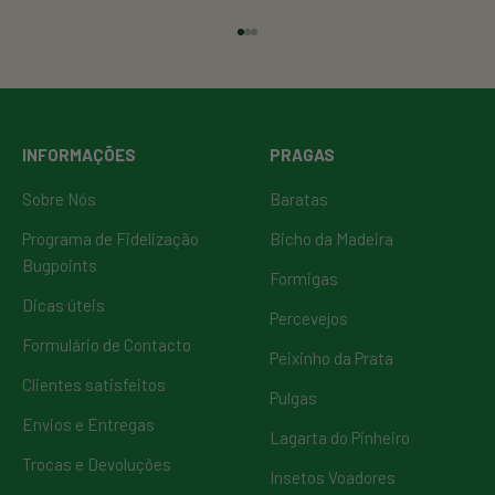
Visitar o Item 1
Visitar o Item 2
Visitar o Item 3
INFORMAÇÕES
PRAGAS
Sobre Nós
Baratas
Programa de Fidelização
Bicho da Madeira
Bugpoints
Formigas
Dicas úteis
Percevejos
Formulário de Contacto
Peixinho da Prata
Clientes satisfeitos
Pulgas
Envios e Entregas
Lagarta do Pinheiro
Trocas e Devoluções
Insetos Voadores