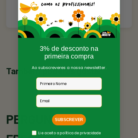
Seja o primeiro a escrever uma avaliação
3% de desconto na
primeira compra
Ao subscreveres a nossa newsletter.
Também poderás gostar
Nome
Email
PERGUNTAS
SUBSCREVER
Política Privacidade
Li e aceito a política de privacidade