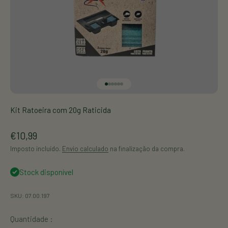
Visitar o Item 1
Visitar o Item 2
Visitar o Item 3
Visitar o Item 4
Visitar o Item 5
Visitar o Item 6
Kit Ratoeira com 20g Raticida
Promoção
€10,99
Imposto incluído.
Envio calculado
na finalização da compra.
Stock disponível
SKU: 07.00.197
Quantidade :